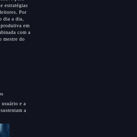
e estratégias
eitores. Por
 dia a dia,
 produtiva em
ombinada com a
o mestre do
os
 usuário e a
 sustentam a