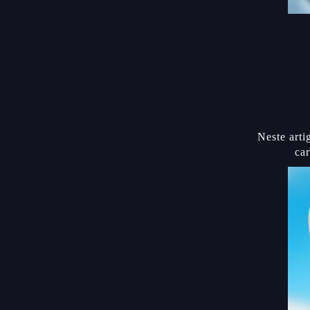
Neste arti
car