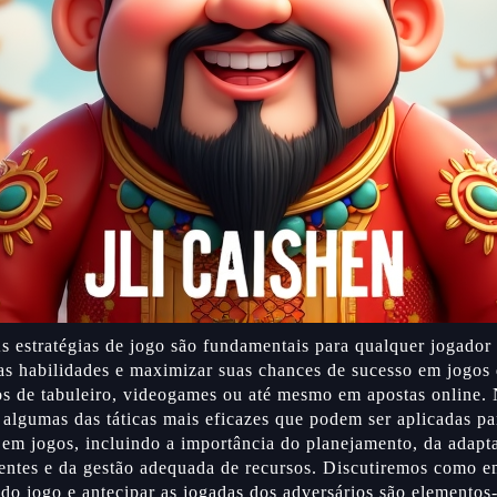
 estratégias de jogo são fundamentais para qualquer jogador
as habilidades e maximizar suas chances de sucesso em jogos d
os de tabuleiro, videogames ou até mesmo em apostas online. N
algumas das táticas mais eficazes que podem ser aplicadas pa
em jogos, incluindo a importância do planejamento, da adapt
ntes e da gestão adequada de recursos. Discutiremos como e
do jogo e antecipar as jogadas dos adversários são elementos