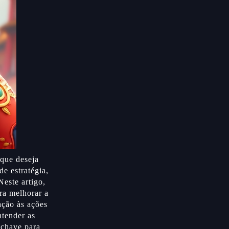
 que deseja
e estratégia,
este artigo,
ra melhorar a
ação às ações
ntender as
-chave para