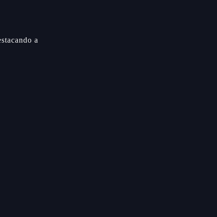
estacando a