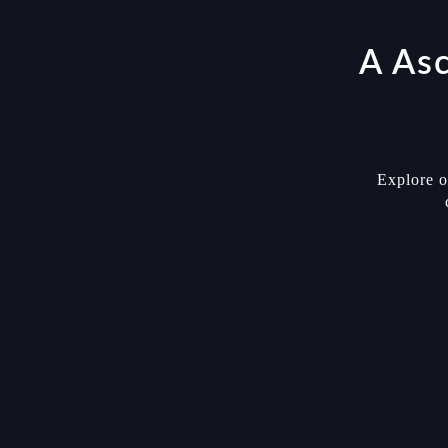
A Asc
Explore o