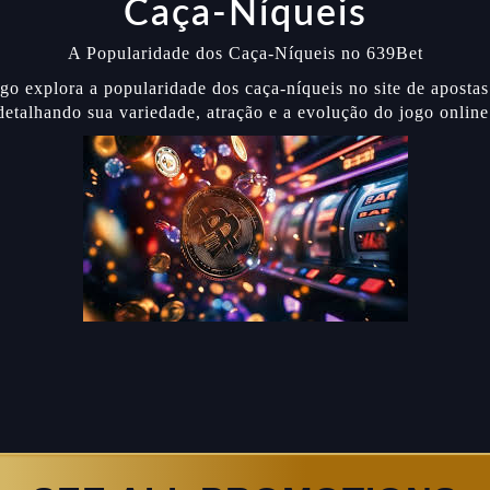
Caça-Níqueis
A Popularidade dos Caça-Níqueis no 639Bet
igo explora a popularidade dos caça-níqueis no site de aposta
detalhando sua variedade, atração e a evolução do jogo online