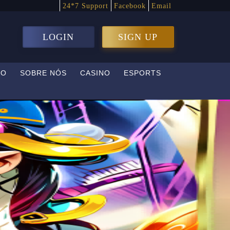
24*7 Support
Facebook
Email
LOGIN
SIGN UP
GO
SOBRE NÓS
CASINO
ESPORTS