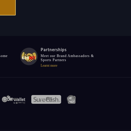
Partnerships
 some
Meet our Brand Ambassadors &
Sports Partners
Learnt more