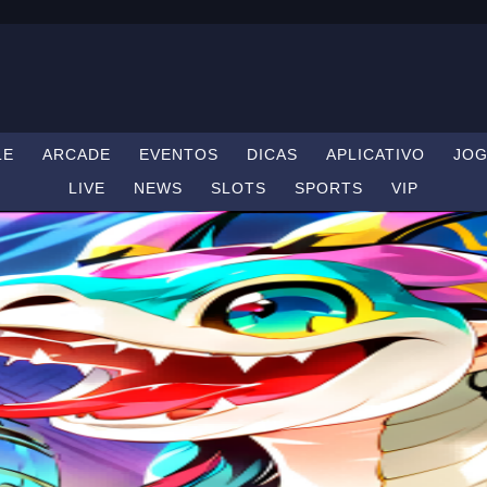
LE
ARCADE
EVENTOS
DICAS
APLICATIVO
JO
LIVE
NEWS
SLOTS
SPORTS
VIP