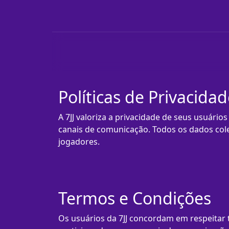
Políticas de Privacida
A 7JJ valoriza a privacidade de seus usuár
canais de comunicação. Todos os dados cole
jogadores.
Termos e Condições
Os usuários da 7JJ concordam em respeitar 