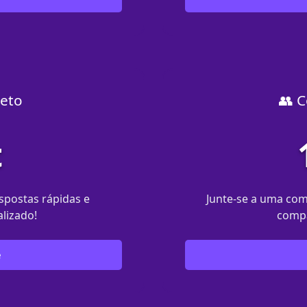
reto
👥 
t
espostas rápidas e
Junte-se a uma com
lizado!
compa
e