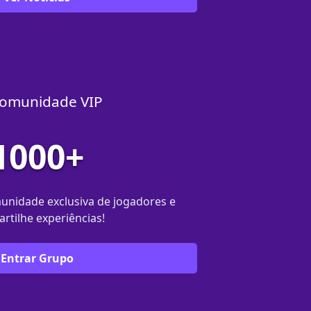
Comunidade VIP
1000+
unidade exclusiva de jogadores e
rtilhe experiências!
Entrar Grupo