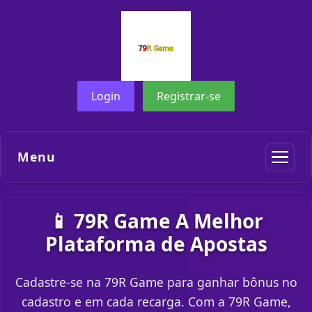
Login
Registrar-se
Menu
📱 79R Game A Melhor
Plataforma de Apostas
Cadastre-se na 79R Game para ganhar bônus no
cadastro e em cada recarga. Com a 79R Game,