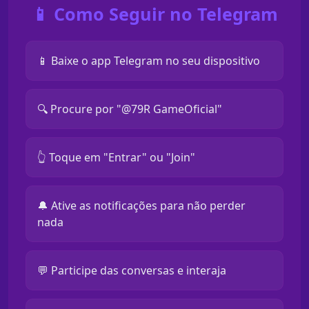
📱 Como Seguir no Telegram
📱 Baixe o app Telegram no seu dispositivo
🔍 Procure por "@79R GameOficial"
👆 Toque em "Entrar" ou "Join"
🔔 Ative as notificações para não perder
nada
💬 Participe das conversas e interaja