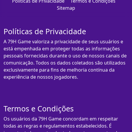
Políticas de Privacidade
Termos e Condições
Sitemap
Políticas de Privacidade
A 79H Game valoriza a privacidade de seus usuários e
está empenhada em proteger todas as informações
pessoais fornecidas durante o uso de nossos canais de
comunicação. Todos os dados coletados são utilizados
exclusivamente para fins de melhoria contínua da
experiência de nossos jogadores.
Termos e Condições
Os usuários da 79H Game concordam em respeitar
todas as regras e regulamentos estabelecidos. É