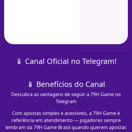
📱 Canal Oficial no Telegram!
📱 Benefícios do Canal
Descubra as vantagens de seguir a 79H Game no
Telegram
Com apostas simples e acessíveis, a 79H Game é
referência em atendimento — jogadores sempre
lembram da 79H Game Brasil quando querem apostar.