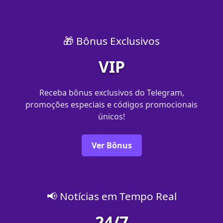
🎁 Bônus Exclusivos
VIP
Receba bônus exclusivos do Telegram,
promoções especiais e códigos promocionais
únicos!
Ver Bônus
📢 Notícias em Tempo Real
24/7