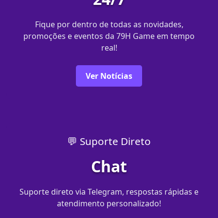
Fique por dentro de todas as novidades,
promoções e eventos da 79H Game em tempo
real!
Ver Notícias
💬 Suporte Direto
Chat
Suporte direto via Telegram, respostas rápidas e
atendimento personalizado!