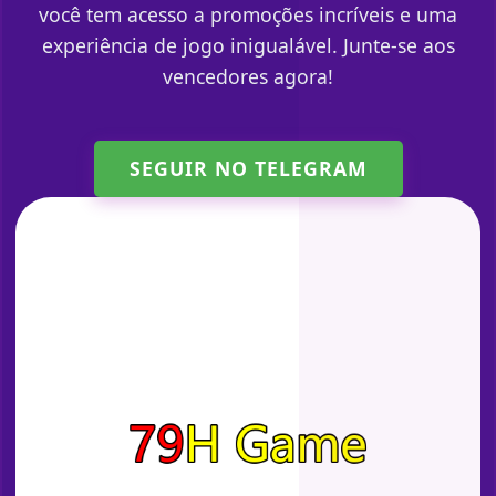
você tem acesso a promoções incríveis e uma
experiência de jogo inigualável. Junte-se aos
vencedores agora!
SEGUIR NO TELEGRAM