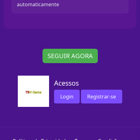
automaticamente
SEGUIR AGORA
Acessos
Login
Registrar-se