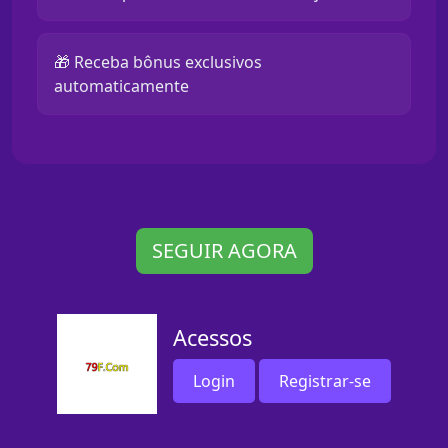
🎁 Receba bônus exclusivos
automaticamente
SEGUIR AGORA
Acessos
Login
Registrar-se