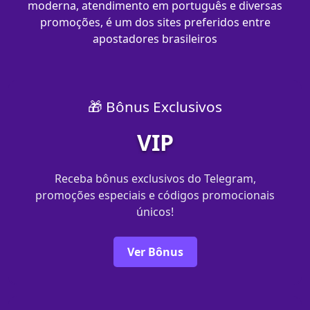
moderna, atendimento em português e diversas
promoções, é um dos sites preferidos entre
apostadores brasileiros
🎁 Bônus Exclusivos
VIP
Receba bônus exclusivos do Telegram,
promoções especiais e códigos promocionais
únicos!
Ver Bônus