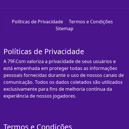
Políticas de Privacidade
Termos e Condições
Sitemap
Políticas de Privacidade
A 79F.Com valoriza a privacidade de seus usuários e
está empenhada em proteger todas as informações
pessoais fornecidas durante o uso de nossos canais de
comunicação. Todos os dados coletados são utilizados
exclusivamente para fins de melhoria contínua da
experiência de nossos jogadores.
Termos e Condições