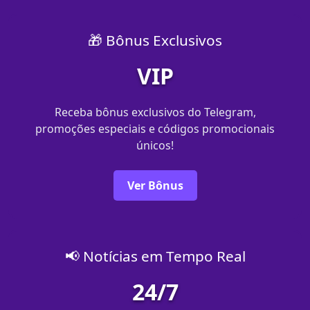
🎁 Bônus Exclusivos
VIP
Receba bônus exclusivos do Telegram,
promoções especiais e códigos promocionais
únicos!
Ver Bônus
📢 Notícias em Tempo Real
24/7