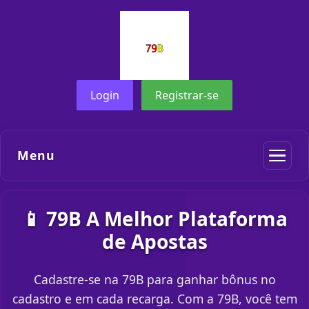
Login
Registrar-se
Menu
📱 79B A Melhor Plataforma
de Apostas
Cadastre-se na 79B para ganhar bônus no
cadastro e em cada recarga. Com a 79B, você tem