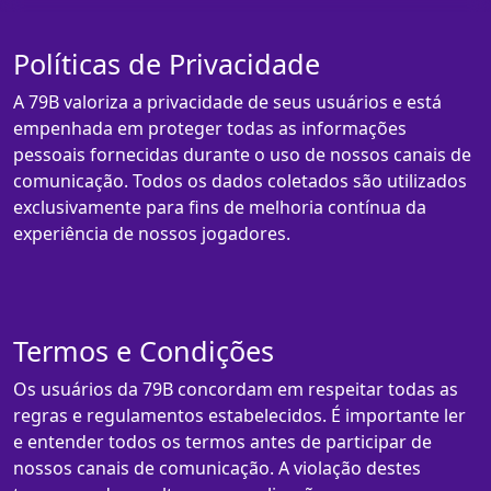
Políticas de Privacidade
A 79B valoriza a privacidade de seus usuários e está
empenhada em proteger todas as informações
pessoais fornecidas durante o uso de nossos canais de
comunicação. Todos os dados coletados são utilizados
exclusivamente para fins de melhoria contínua da
experiência de nossos jogadores.
Termos e Condições
Os usuários da 79B concordam em respeitar todas as
regras e regulamentos estabelecidos. É importante ler
e entender todos os termos antes de participar de
nossos canais de comunicação. A violação destes