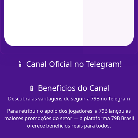
📱 Canal Oficial no Telegram!
📱 Benefícios do Canal
Descubra as vantagens de seguir a 79B no Telegram
Para retribuir o apoio dos jogadores, a 79B lançou as
maiores promoções do setor — a plataforma 79B Brasil
oferece benefícios reais para todos.