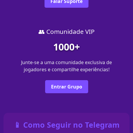
Falar Suporte
👥 Comunidade VIP
1000+
Junte-se a uma comunidade exclusiva de
jogadores e compartilhe experiências!
Entrar Grupo
📱 Como Seguir no Telegram