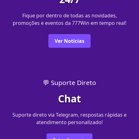
Fique por dentro de todas as novidades,
promoções e eventos da 777Win em tempo real!
Ver Notícias
💬 Suporte Direto
Chat
Suporte direto via Telegram, respostas rápidas e
atendimento personalizado!