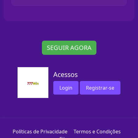
SEGUIR AGORA
Acessos
Login
Registrar-se
Políticas de Privacidade
Termos e Condições