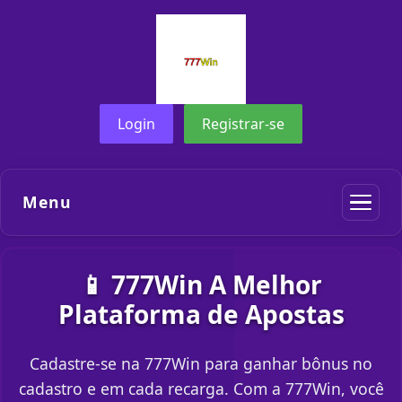
Login
Registrar-se
Menu
📱 777Win A Melhor
Plataforma de Apostas
Cadastre-se na 777Win para ganhar bônus no
cadastro e em cada recarga. Com a 777Win, você