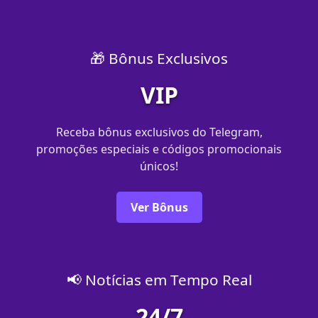
🎁 Bônus Exclusivos
VIP
Receba bônus exclusivos do Telegram,
promoções especiais e códigos promocionais
únicos!
Ver Bônus
📢 Notícias em Tempo Real
24/7