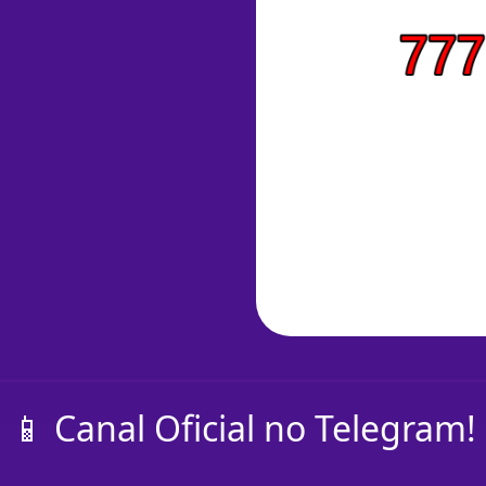
📱 Canal Oficial no Telegram!