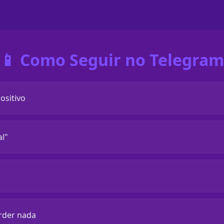
📱 Como Seguir no Telegram
ositivo
l"
erder nada