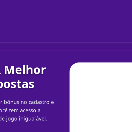
A Melhor
postas
r bônus no cadastro e
ocê tem acesso a
e jogo inigualável.