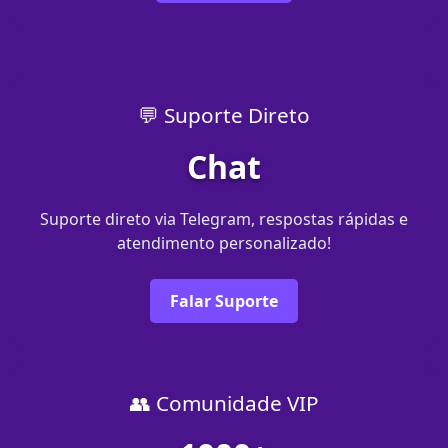
💬 Suporte Direto
Chat
Suporte direto via Telegram, respostas rápidas e
atendimento personalizado!
Falar Suporte
👥 Comunidade VIP