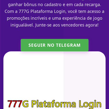
ganhar bônus no cadastro e em cada recarga.
Com a 777G Plataforma Login, você tem acesso a
promoções incríveis e uma experiência de jogo
inigualável. Junte-se aos vencedores agora!
SEGUIR NO TELEGRAM