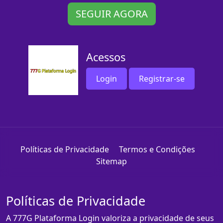
SEGUIR AGORA
Acessos
Login
Registrar-se
Políticas de Privacidade
Termos e Condições
Sitemap
Políticas de Privacidade
A 777G Plataforma Login valoriza a privacidade de seus