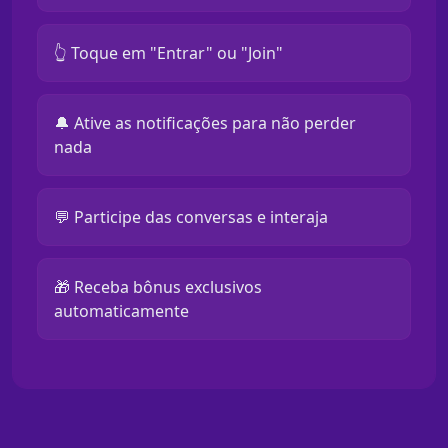
👆 Toque em "Entrar" ou "Join"
🔔 Ative as notificações para não perder
nada
💬 Participe das conversas e interaja
🎁 Receba bônus exclusivos
automaticamente