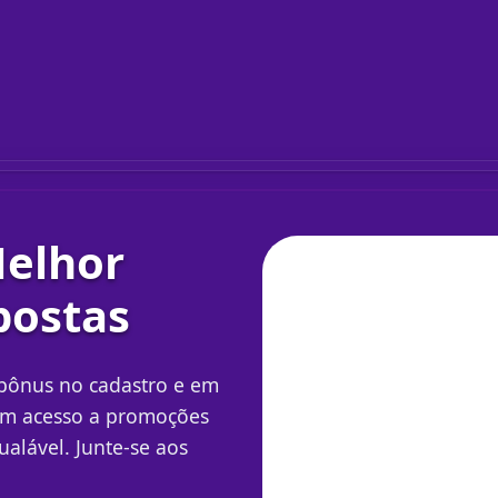
Melhor
postas
bônus no cadastro e em
em acesso a promoções
ualável. Junte-se aos