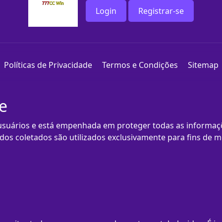
Login
Registrar-se
Políticas de Privacidade
Termos e Condições
Sitemap
de
 usuários e está empenhada em proteger todas as informaç
os coletados são utilizados exclusivamente para fins de m