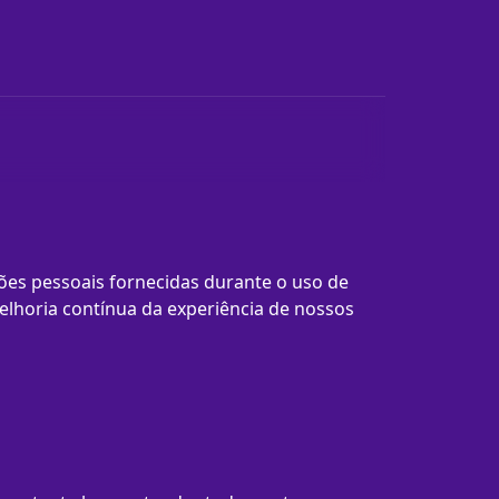
ões pessoais fornecidas durante o uso de
elhoria contínua da experiência de nossos