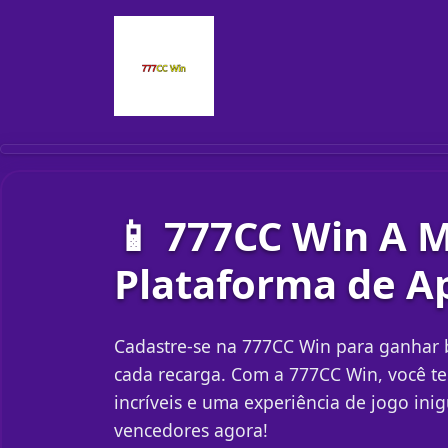
📱 777CC Win A 
Plataforma de A
Cadastre-se na 777CC Win para ganhar 
cada recarga. Com a 777CC Win, você t
incríveis e uma experiência de jogo inig
vencedores agora!