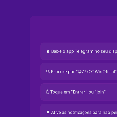
📱 Baixe o app Telegram no seu disp
🔍 Procure por "@777CC WinOficial"
👆 Toque em "Entrar" ou "Join"
🔔 Ative as notificações para não p