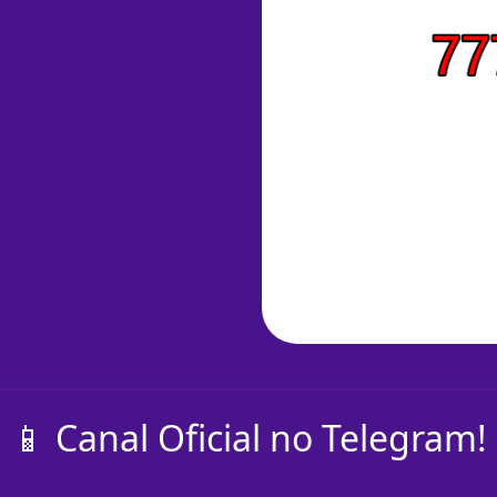
📱 Canal Oficial no Telegram!