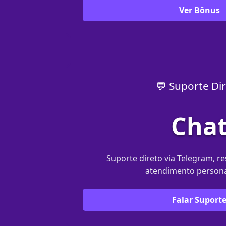
Ver Bônus
💬 Suporte Di
Cha
Suporte direto via Telegram, r
atendimento persona
Falar Suport