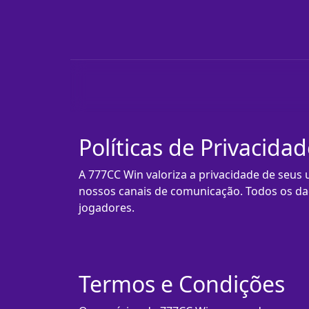
Políticas de Privacida
A 777CC Win valoriza a privacidade de seus
nossos canais de comunicação. Todos os dad
jogadores.
Termos e Condições