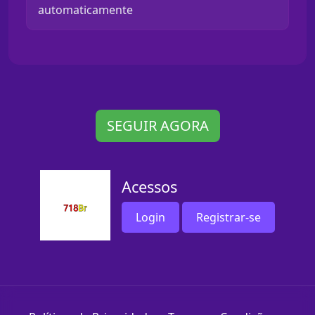
automaticamente
SEGUIR AGORA
Acessos
Login
Registrar-se