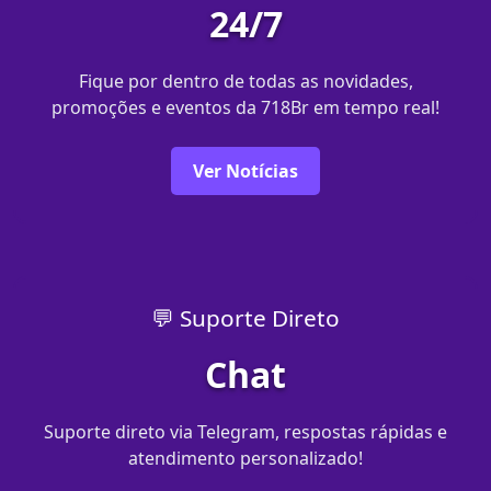
24/7
Fique por dentro de todas as novidades,
promoções e eventos da 718Br em tempo real!
Ver Notícias
💬 Suporte Direto
Chat
Suporte direto via Telegram, respostas rápidas e
atendimento personalizado!