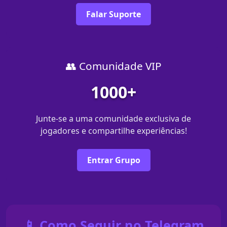
Falar Suporte
👥 Comunidade VIP
1000+
Junte-se a uma comunidade exclusiva de
jogadores e compartilhe experiências!
Entrar Grupo
📱 Como Seguir no Telegram