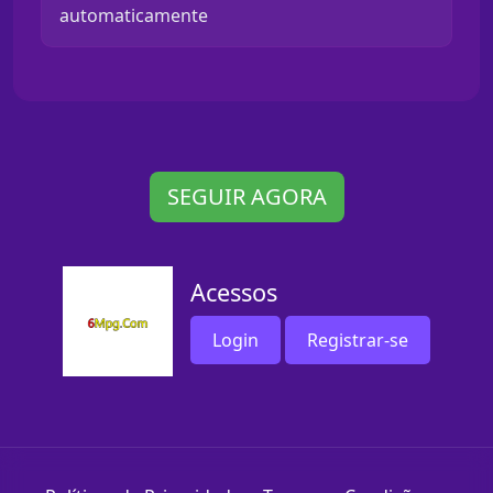
automaticamente
SEGUIR AGORA
Acessos
Login
Registrar-se