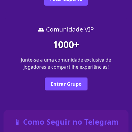
👥 Comunidade VIP
1000+
Junte-se a uma comunidade exclusiva de
jogadores e compartilhe experiências!
Entrar Grupo
📱 Como Seguir no Telegram