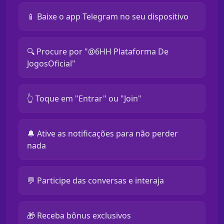
📱 Baixe o app Telegram no seu dispositivo
🔍 Procure por "@6HH Plataforma De
JogosOficial"
👆 Toque em "Entrar" ou "Join"
🔔 Ative as notificações para não perder
nada
💬 Participe das conversas e interaja
🎁 Receba bônus exclusivos