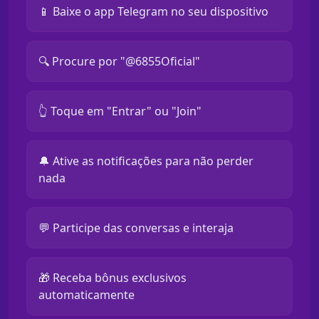
📱 Baixe o app Telegram no seu dispositivo
🔍 Procure por "@6855Oficial"
👆 Toque em "Entrar" ou "Join"
🔔 Ative as notificações para não perder
nada
💬 Participe das conversas e interaja
🎁 Receba bônus exclusivos
automaticamente