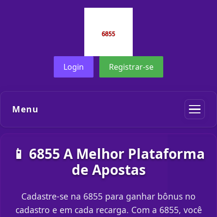
Login
Registrar-se
Menu
📱 6855 A Melhor Plataforma
de Apostas
Cadastre-se na 6855 para ganhar bônus no
cadastro e em cada recarga. Com a 6855, você