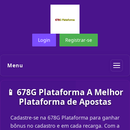
Login
Registrar-se
Menu
📱 678G Plataforma A Melhor
Plataforma de Apostas
Cadastre-se na 678G Plataforma para ganhar
bônus no cadastro e em cada recarga. Com a