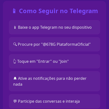
📱 Como Seguir no Telegram
📱 Baixe o app Telegram no seu dispositivo
🔍 Procure por "@678G PlataformaOficial"
👆 Toque em "Entrar" ou "Join"
🔔 Ative as notificações para não perder
nada
💬 Participe das conversas e interaja