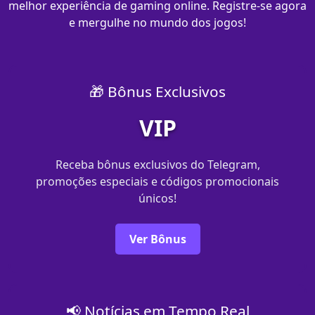
melhor experiência de gaming online. Registre-se agora
e mergulhe no mundo dos jogos!
🎁 Bônus Exclusivos
VIP
Receba bônus exclusivos do Telegram,
promoções especiais e códigos promocionais
únicos!
Ver Bônus
📢 Notícias em Tempo Real