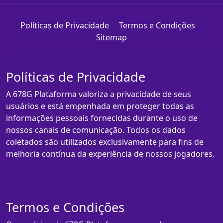
Políticas de Privacidade
Termos e Condições
Sitemap
Políticas de Privacidade
A 678G Plataforma valoriza a privacidade de seus
usuários e está empenhada em proteger todas as
informações pessoais fornecidas durante o uso de
nossos canais de comunicação. Todos os dados
coletados são utilizados exclusivamente para fins de
melhoria contínua da experiência de nossos jogadores.
Termos e Condições