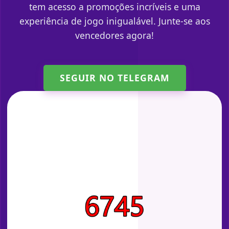
tem acesso a promoções incríveis e uma
experiência de jogo inigualável. Junte-se aos
vencedores agora!
SEGUIR NO TELEGRAM