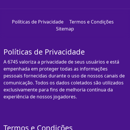
Políticas de Privacidade
Termos e Condições
Sitemap
Políticas de Privacidade
A 6745 valoriza a privacidade de seus usuários e está
empenhada em proteger todas as informações
pessoais fornecidas durante o uso de nossos canais de
comunicação. Todos os dados coletados são utilizados
exclusivamente para fins de melhoria contínua da
experiência de nossos jogadores.
Termos e Condições