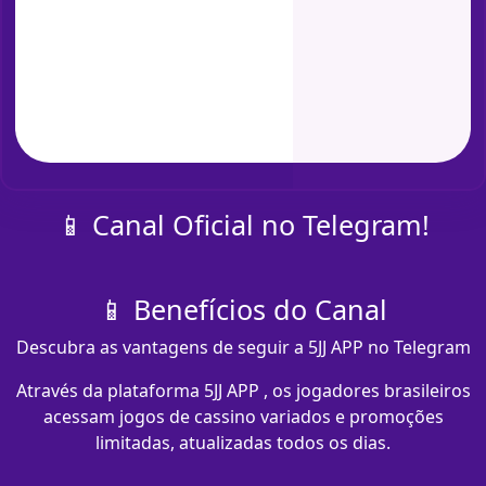
📱 Canal Oficial no Telegram!
📱 Benefícios do Canal
Descubra as vantagens de seguir a 5JJ APP no Telegram
Através da plataforma 5JJ APP , os jogadores brasileiros
acessam jogos de cassino variados e promoções
limitadas, atualizadas todos os dias.