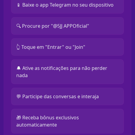
📱 Baixe o app Telegram no seu dispositivo
🔍 Procure por "@5JJ APPOficial"
👆 Toque em "Entrar" ou "Join"
🔔 Ative as notificações para não perder
nada
💬 Participe das conversas e interaja
🎁 Receba bônus exclusivos
automaticamente