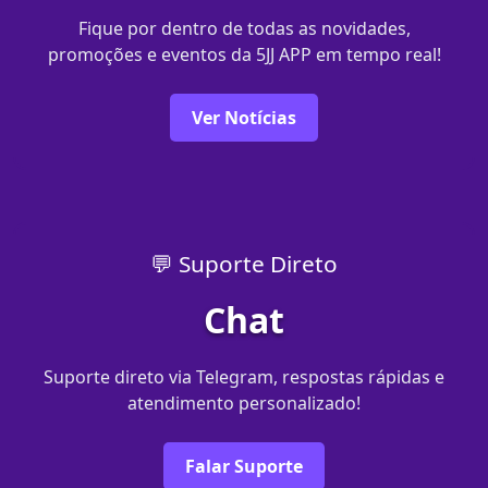
Fique por dentro de todas as novidades,
promoções e eventos da 5JJ APP em tempo real!
Ver Notícias
💬 Suporte Direto
Chat
Suporte direto via Telegram, respostas rápidas e
atendimento personalizado!
Falar Suporte