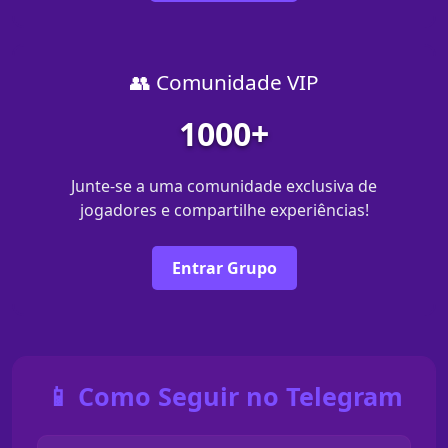
👥 Comunidade VIP
1000+
Junte-se a uma comunidade exclusiva de
jogadores e compartilhe experiências!
Entrar Grupo
📱 Como Seguir no Telegram