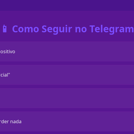
📱 Como Seguir no Telegram
ositivo
cial"
erder nada