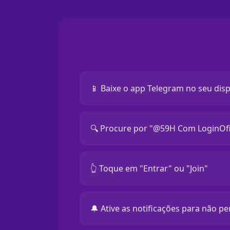
📱 Baixe o app Telegram no seu disp
🔍 Procure por "@59H Com LoginOfi
👆 Toque em "Entrar" ou "Join"
🔔 Ative as notificações para não p