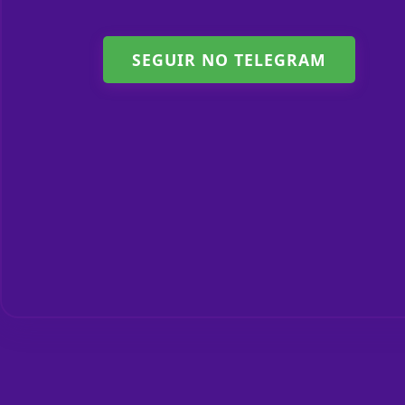
SEGUIR NO TELEGRAM