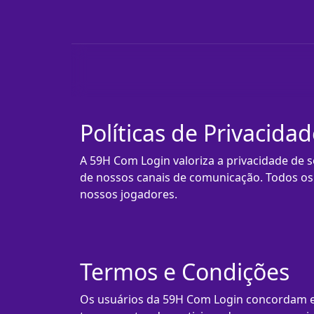
Políticas de Privacida
A 59H Com Login valoriza a privacidade de
de nossos canais de comunicação. Todos os 
nossos jogadores.
Termos e Condições
Os usuários da 59H Com Login concordam em