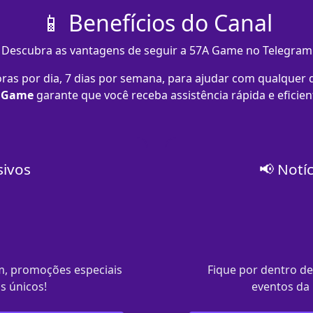
📱 Benefícios do Canal
Descubra as vantagens de seguir a 57A Game no Telegram
ras por dia, 7 dias por semana, para ajudar com qualquer d
 Game
garante que você receba assistência rápida e eficien
sivos
📢 Notí
m, promoções especiais
Fique por dentro d
s únicos!
eventos da