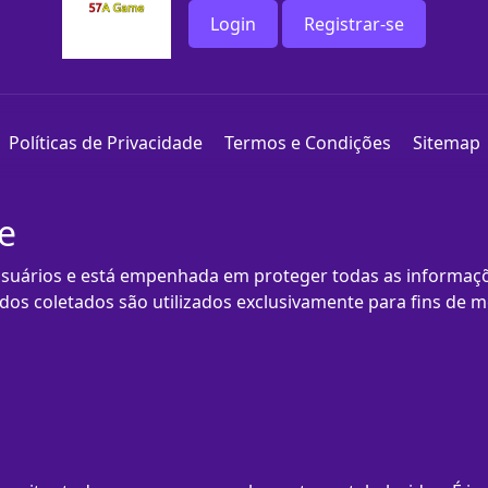
Login
Registrar-se
Políticas de Privacidade
Termos e Condições
Sitemap
de
 usuários e está empenhada em proteger todas as informaçõ
os coletados são utilizados exclusivamente para fins de m