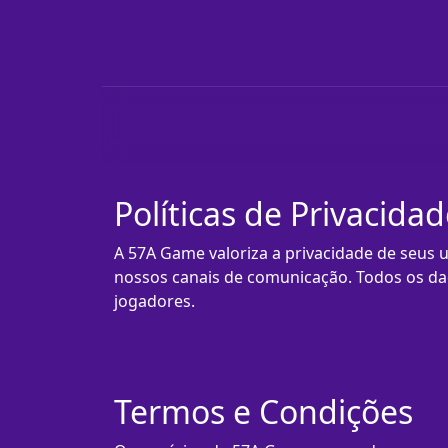
Políticas de Privacida
A 57A Game valoriza a privacidade de seus
nossos canais de comunicação. Todos os dad
jogadores.
Termos e Condições