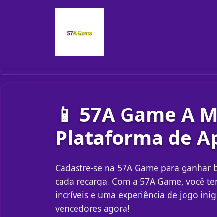
📱 57A Game A M
Plataforma de A
Cadastre-se na 57A Game para ganhar 
cada recarga. Com a 57A Game, você t
incríveis e uma experiência de jogo inig
vencedores agora!