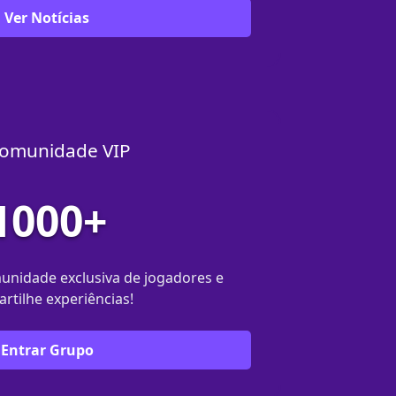
Ver Notícias
Comunidade VIP
1000+
unidade exclusiva de jogadores e
rtilhe experiências!
Entrar Grupo