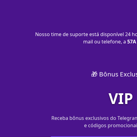
Nosso time de suporte está disponível 24 ho
mail ou telefone, a
57A
🎁 Bônus Exclu
VIP
Receba bônus exclusivos do Telegra
e códigos promocionai