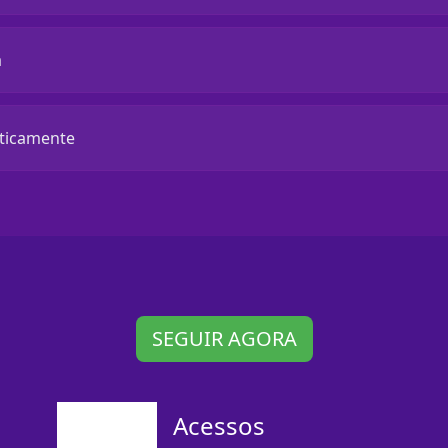
a
aticamente
SEGUIR AGORA
Acessos