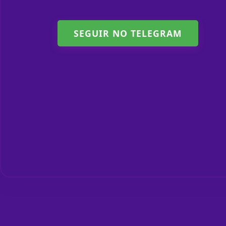
SEGUIR NO TELEGRAM