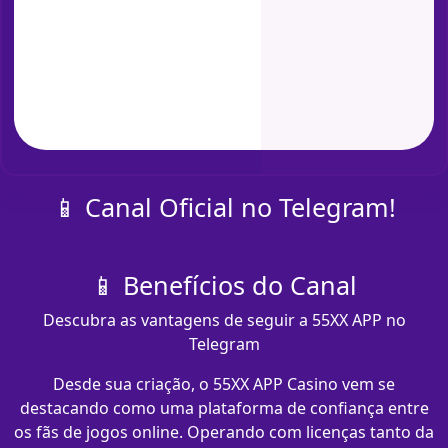
📱 Canal Oficial no Telegram!
📱 Benefícios do Canal
Descubra as vantagens de seguir a 55XX APP no
Telegram
Desde sua criação, o 55XX APP Casino vem se
destacando como uma plataforma de confiança entre
os fãs de jogos online. Operando com licenças tanto da