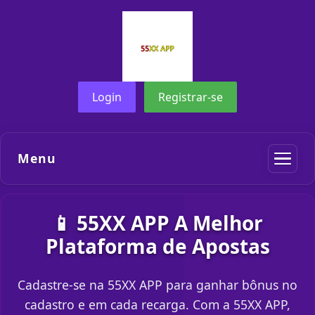
Login
Registrar-se
Menu
📱 55XX APP A Melhor
Plataforma de Apostas
Cadastre-se na 55XX APP para ganhar bônus no
cadastro e em cada recarga. Com a 55XX APP,