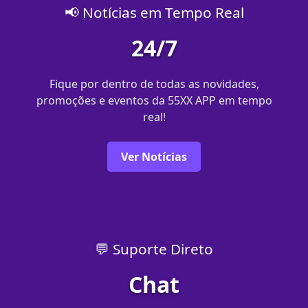
📢 Notícias em Tempo Real
24/7
Fique por dentro de todas as novidades,
promoções e eventos da 55XX APP em tempo
real!
Ver Notícias
💬 Suporte Direto
Chat