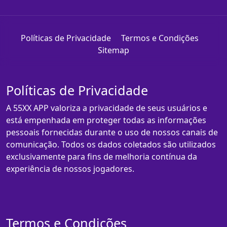
Políticas de Privacidade
Termos e Condições
Sitemap
Políticas de Privacidade
A 55XX APP valoriza a privacidade de seus usuários e
está empenhada em proteger todas as informações
pessoais fornecidas durante o uso de nossos canais de
comunicação. Todos os dados coletados são utilizados
exclusivamente para fins de melhoria contínua da
experiência de nossos jogadores.
Termos e Condições