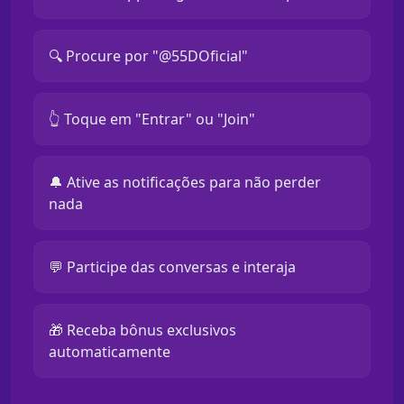
🔍 Procure por "@55DOficial"
👆 Toque em "Entrar" ou "Join"
🔔 Ative as notificações para não perder
nada
💬 Participe das conversas e interaja
🎁 Receba bônus exclusivos
automaticamente