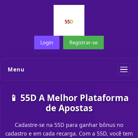
Login
Registrar-se
Menu
📱 55D A Melhor Plataforma
de Apostas
Cadastre-se na 55D para ganhar bônus no
cadastro e em cada recarga. Com a 55D, você tem