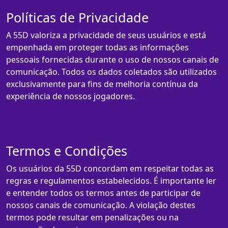
Políticas de Privacidade
A 55D valoriza a privacidade de seus usuários e está
empenhada em proteger todas as informações
pessoais fornecidas durante o uso de nossos canais de
comunicação. Todos os dados coletados são utilizados
exclusivamente para fins de melhoria contínua da
experiência de nossos jogadores.
Termos e Condições
Os usuários da 55D concordam em respeitar todas as
regras e regulamentos estabelecidos. É importante ler
e entender todos os termos antes de participar de
nossos canais de comunicação. A violação destes
termos pode resultar em penalizações ou na