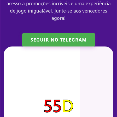
acesso a promoções incríveis e uma experiência
de jogo inigualável. Junte-se aos vencedores
agora!
SEGUIR NO TELEGRAM