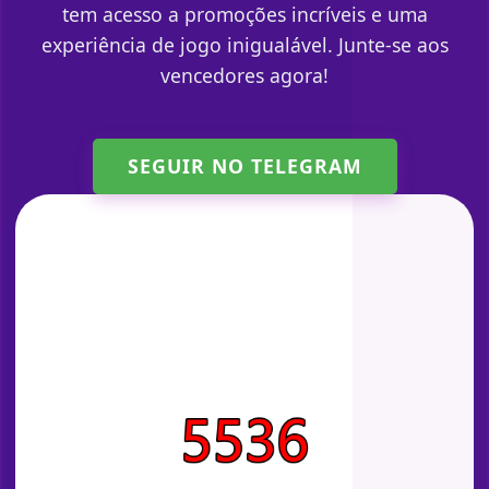
tem acesso a promoções incríveis e uma
experiência de jogo inigualável. Junte-se aos
vencedores agora!
SEGUIR NO TELEGRAM