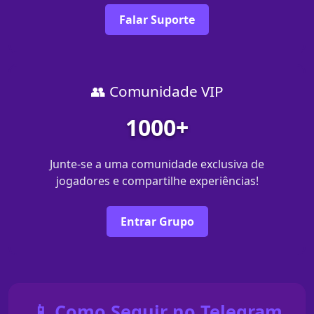
Falar Suporte
👥 Comunidade VIP
1000+
Junte-se a uma comunidade exclusiva de
jogadores e compartilhe experiências!
Entrar Grupo
📱 Como Seguir no Telegram