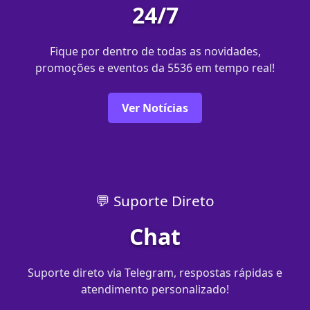
24/7
Fique por dentro de todas as novidades,
promoções e eventos da 5536 em tempo real!
Ver Notícias
💬 Suporte Direto
Chat
Suporte direto via Telegram, respostas rápidas e
atendimento personalizado!