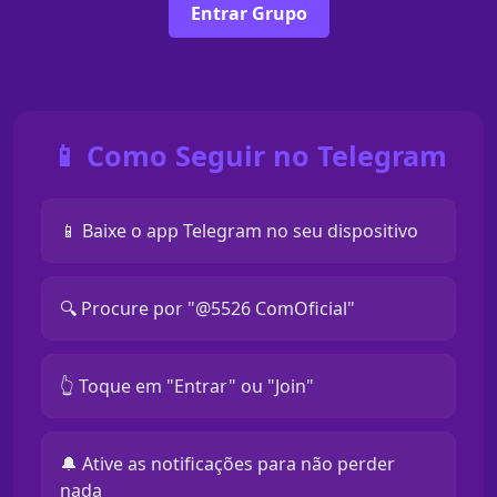
Entrar Grupo
📱 Como Seguir no Telegram
📱 Baixe o app Telegram no seu dispositivo
🔍 Procure por "@5526 ComOficial"
👆 Toque em "Entrar" ou "Join"
🔔 Ative as notificações para não perder
nada