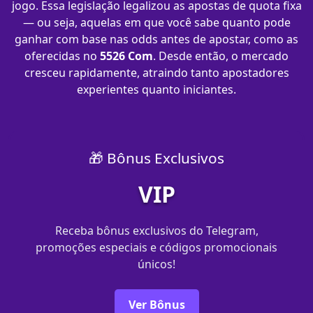
jogo. Essa legislação legalizou as apostas de quota fixa
— ou seja, aquelas em que você sabe quanto pode
ganhar com base nas odds antes de apostar, como as
oferecidas no
5526 Com
. Desde então, o mercado
cresceu rapidamente, atraindo tanto apostadores
experientes quanto iniciantes.
🎁 Bônus Exclusivos
VIP
Receba bônus exclusivos do Telegram,
promoções especiais e códigos promocionais
únicos!
Ver Bônus