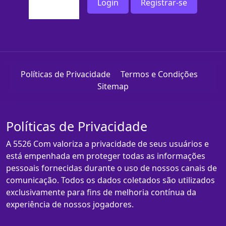
Login
Registrar-se
Políticas de Privacidade
Termos e Condições
Sitemap
Políticas de Privacidade
A 5526 Com valoriza a privacidade de seus usuários e
está empenhada em proteger todas as informações
pessoais fornecidas durante o uso de nossos canais de
comunicação. Todos os dados coletados são utilizados
exclusivamente para fins de melhoria contínua da
experiência de nossos jogadores.