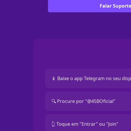
Falar Suport
📱 Baixe o app Telegram no seu disp
🔍 Procure por "@45BOficial"
👆 Toque em "Entrar" ou "Join"