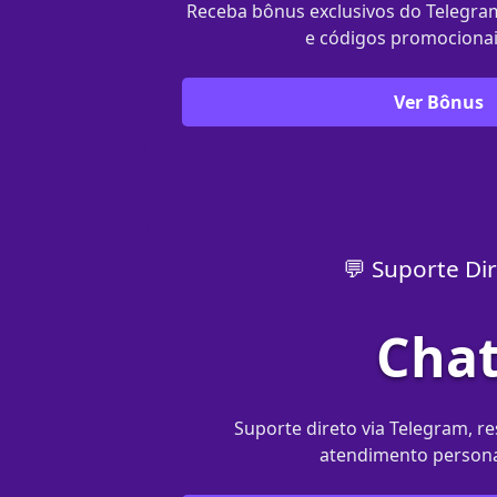
Receba bônus exclusivos do Telegra
e códigos promocionai
Ver Bônus
💬 Suporte Di
Cha
Suporte direto via Telegram, r
atendimento persona