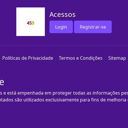
Acessos
Login
Registrar-se
Políticas de Privacidade
Termos e Condições
Sitemap
de
ios e está empenhada em proteger todas as informações pe
tados são utilizados exclusivamente para fins de melhoria