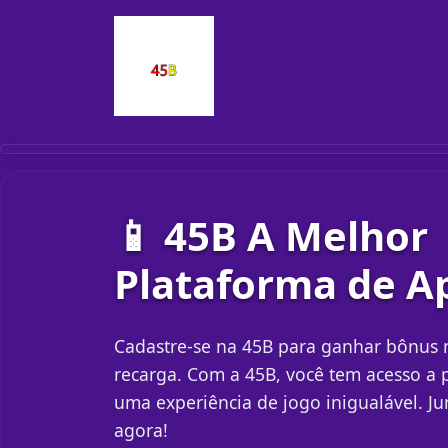
📱 45B A Melhor
Plataforma de A
Cadastre-se na 45B para ganhar bônus 
recarga. Com a 45B, você tem acesso a 
uma experiência de jogo inigualável. J
agora!