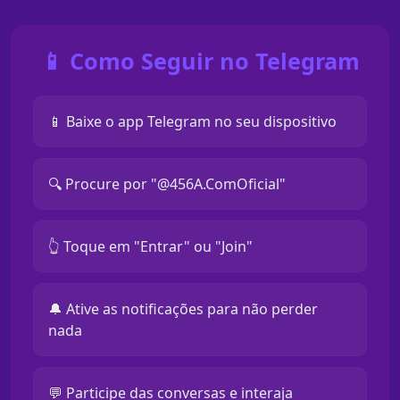
📱 Como Seguir no Telegram
📱 Baixe o app Telegram no seu dispositivo
🔍 Procure por "@456A.ComOficial"
👆 Toque em "Entrar" ou "Join"
🔔 Ative as notificações para não perder
nada
💬 Participe das conversas e interaja