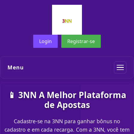
Login
Registrar-se
Menu
📱 3NN A Melhor Plataforma
de Apostas
Cadastre-se na 3NN para ganhar bônus no
cadastro e em cada recarga. Com a 3NN, você tem