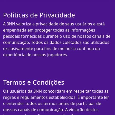
Políticas de Privacidade
A 3NN valoriza a privacidade de seus usuários e está
empenhada em proteger todas as informações
pessoais fornecidas durante o uso de nossos canais de
comunicação. Todos os dados coletados são utilizados
exclusivamente para fins de melhoria contínua da
experiência de nossos jogadores.
Termos e Condições
Os usuários da 3NN concordam em respeitar todas as
regras e regulamentos estabelecidos. É importante ler
e entender todos os termos antes de participar de
nossos canais de comunicação. A violação destes