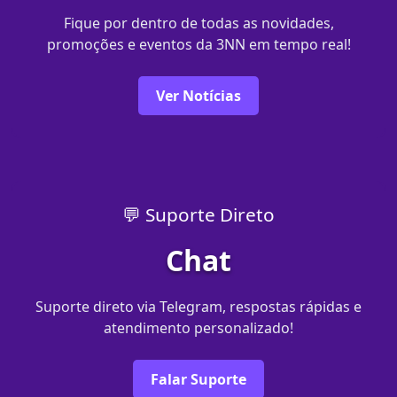
Fique por dentro de todas as novidades,
promoções e eventos da 3NN em tempo real!
Ver Notícias
💬 Suporte Direto
Chat
Suporte direto via Telegram, respostas rápidas e
atendimento personalizado!
Falar Suporte