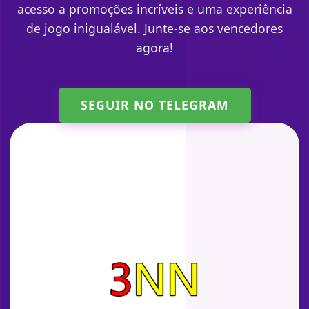
acesso a promoções incríveis e uma experiência
de jogo inigualável. Junte-se aos vencedores
agora!
SEGUIR NO TELEGRAM