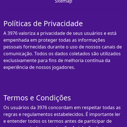
Sitemap
Políticas de Privacidade
A 3976 valoriza a privacidade de seus usuários e está
empenhada em proteger todas as informações
pessoais fornecidas durante o uso de nossos canais de
comunicação. Todos os dados coletados são utilizados
exclusivamente para fins de melhoria contínua da
experiência de nossos jogadores.
Termos e Condições
Os usuários da 3976 concordam em respeitar todas as
regras e regulamentos estabelecidos. É importante ler
e entender todos os termos antes de participar de