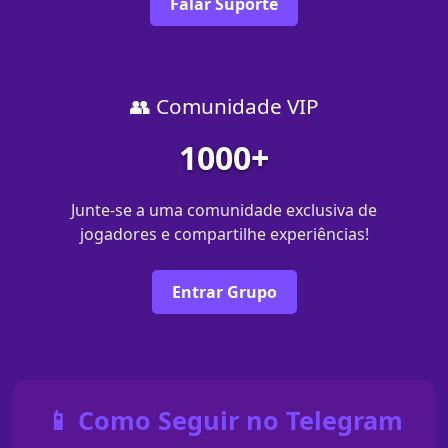
Falar Suporte
👥 Comunidade VIP
1000+
Junte-se a uma comunidade exclusiva de
jogadores e compartilhe experiências!
Entrar Grupo
📱 Como Seguir no Telegram