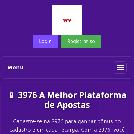
Login
Registrar-se
Menu
📱 3976 A Melhor Plataforma
de Apostas
Cadastre-se na 3976 para ganhar bônus no
cadastro e em cada recarga. Com a 3976, você