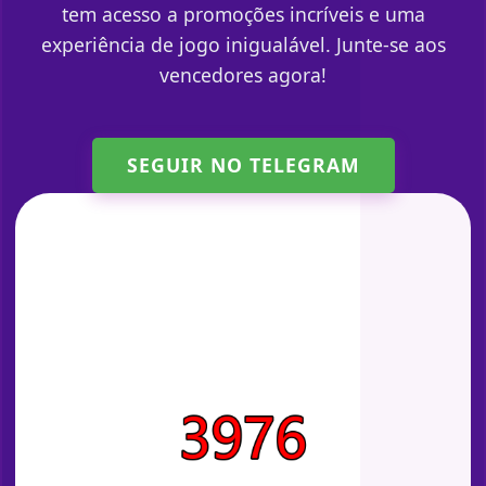
tem acesso a promoções incríveis e uma
experiência de jogo inigualável. Junte-se aos
vencedores agora!
SEGUIR NO TELEGRAM