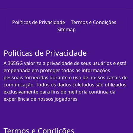
Políticas de Privacidade
Termos e Condições
Sitemap
Políticas de Privacidade
A 365GG valoriza a privacidade de seus usuários e está
empenhada em proteger todas as informações
pessoais fornecidas durante o uso de nossos canais de
comunicação. Todos os dados coletados são utilizados
exclusivamente para fins de melhoria contínua da
experiência de nossos jogadores.
Termos e Condições