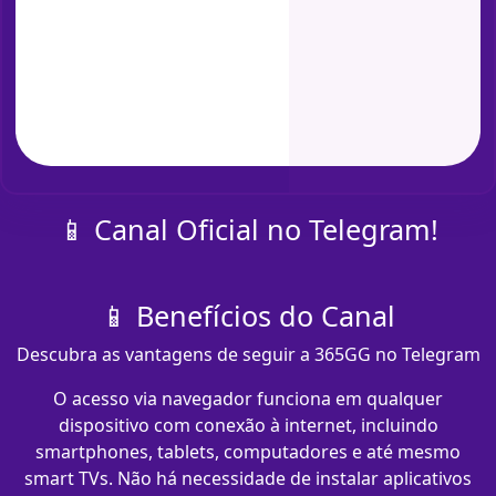
📱 Canal Oficial no Telegram!
📱 Benefícios do Canal
Descubra as vantagens de seguir a 365GG no Telegram
O acesso via navegador funciona em qualquer
dispositivo com conexão à internet, incluindo
smartphones, tablets, computadores e até mesmo
smart TVs. Não há necessidade de instalar aplicativos