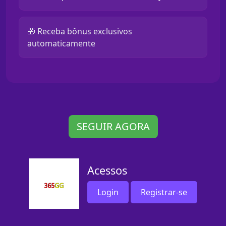
🎁 Receba bônus exclusivos
automaticamente
SEGUIR AGORA
Acessos
Login
Registrar-se