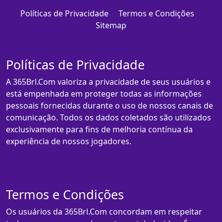
Políticas de Privacidade
Termos e Condições
Sitemap
Políticas de Privacidade
A 365Brl.Com valoriza a privacidade de seus usuários e
está empenhada em proteger todas as informações
pessoais fornecidas durante o uso de nossos canais de
comunicação. Todos os dados coletados são utilizados
exclusivamente para fins de melhoria contínua da
experiência de nossos jogadores.
Termos e Condições
Os usuários da 365Brl.Com concordam em respeitar