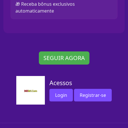
🎁 Receba bônus exclusivos
automaticamente
SEGUIR AGORA
Acessos
Login
Registrar-se