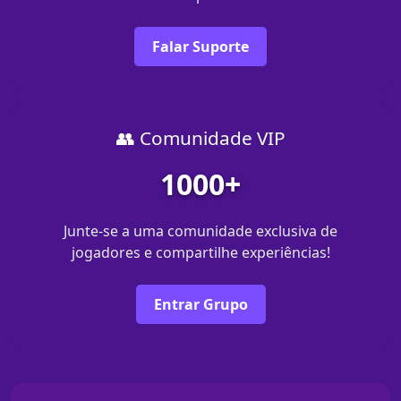
Falar Suporte
👥 Comunidade VIP
1000+
Junte-se a uma comunidade exclusiva de
jogadores e compartilhe experiências!
Entrar Grupo