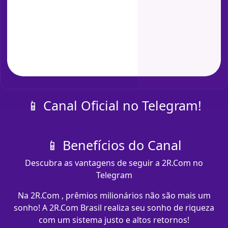
📱 Canal Oficial no Telegram!
📱 Benefícios do Canal
Descubra as vantagens de seguir a 2R.Com no
Telegram
Na 2R.Com , prêmios milionários não são mais um
sonho! A 2R.Com Brasil realiza seu sonho de riqueza
com um sistema justo e altos retornos!