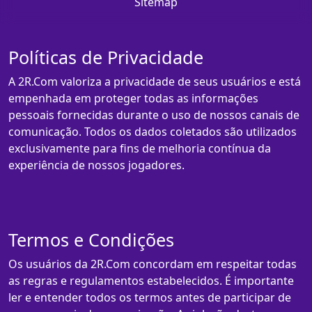
Sitemap
Políticas de Privacidade
A 2R.Com valoriza a privacidade de seus usuários e está
empenhada em proteger todas as informações
pessoais fornecidas durante o uso de nossos canais de
comunicação. Todos os dados coletados são utilizados
exclusivamente para fins de melhoria contínua da
experiência de nossos jogadores.
Termos e Condições
Os usuários da 2R.Com concordam em respeitar todas
as regras e regulamentos estabelecidos. É importante
ler e entender todos os termos antes de participar de