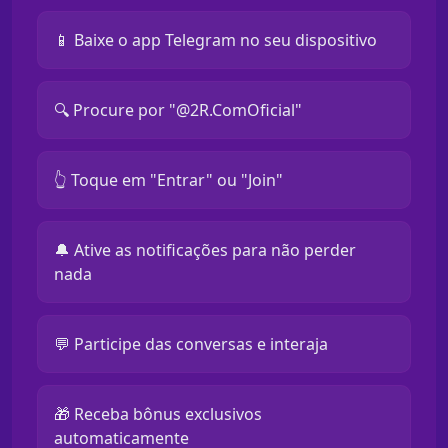
📱 Baixe o app Telegram no seu dispositivo
🔍 Procure por "@2R.ComOficial"
👆 Toque em "Entrar" ou "Join"
🔔 Ative as notificações para não perder
nada
💬 Participe das conversas e interaja
🎁 Receba bônus exclusivos
automaticamente