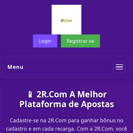
Login
Registrar-se
Menu
📱 2R.Com A Melhor
Plataforma de Apostas
Cadastre-se na 2R.Com para ganhar bônus no
cadastro e em cada recarga. Com a 2R.Com, você