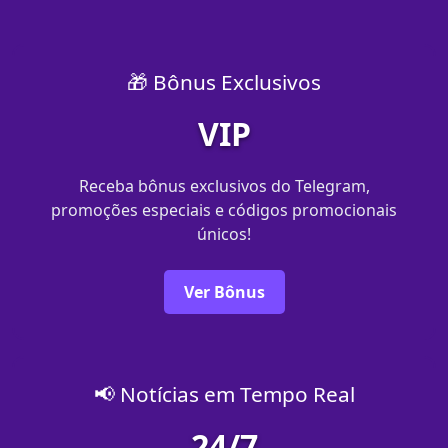
🎁 Bônus Exclusivos
VIP
Receba bônus exclusivos do Telegram,
promoções especiais e códigos promocionais
únicos!
Ver Bônus
📢 Notícias em Tempo Real
24/7