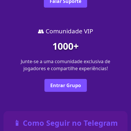
Falar Suporte
👥 Comunidade VIP
1000+
Junte-se a uma comunidade exclusiva de
jogadores e compartilhe experiências!
Entrar Grupo
📱 Como Seguir no Telegram