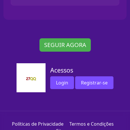
SEGUIR AGORA
Acessos
Login
Registrar-se
Políticas de Privacidade
Termos e Condições