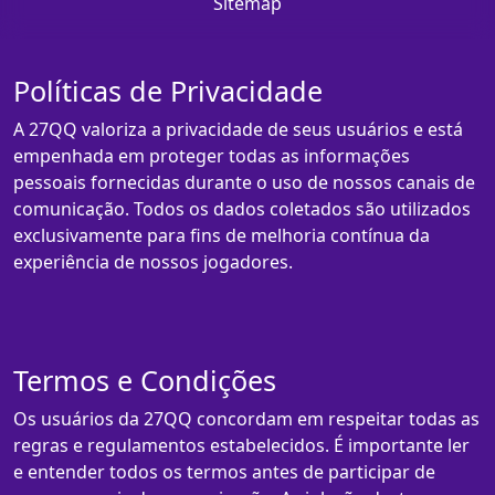
Sitemap
Políticas de Privacidade
A 27QQ valoriza a privacidade de seus usuários e está
empenhada em proteger todas as informações
pessoais fornecidas durante o uso de nossos canais de
comunicação. Todos os dados coletados são utilizados
exclusivamente para fins de melhoria contínua da
experiência de nossos jogadores.
Termos e Condições
Os usuários da 27QQ concordam em respeitar todas as
regras e regulamentos estabelecidos. É importante ler
e entender todos os termos antes de participar de