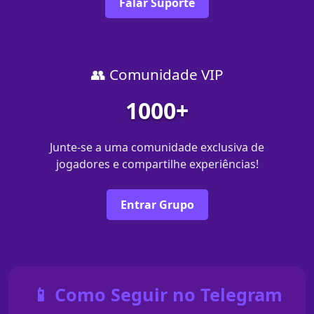
Falar Suporte
👥 Comunidade VIP
1000+
Junte-se a uma comunidade exclusiva de
jogadores e compartilhe experiências!
Entrar Grupo
📱 Como Seguir no Telegram