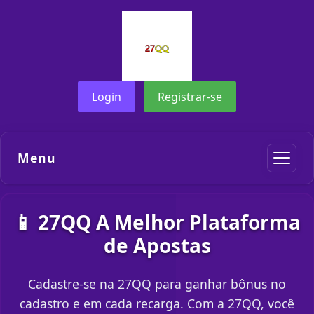
Login
Registrar-se
Menu
📱 27QQ A Melhor Plataforma
de Apostas
Cadastre-se na 27QQ para ganhar bônus no
cadastro e em cada recarga. Com a 27QQ, você