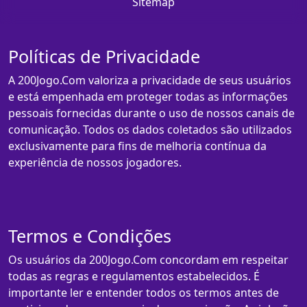
Sitemap
Políticas de Privacidade
A 200Jogo.Com valoriza a privacidade de seus usuários
e está empenhada em proteger todas as informações
pessoais fornecidas durante o uso de nossos canais de
comunicação. Todos os dados coletados são utilizados
exclusivamente para fins de melhoria contínua da
experiência de nossos jogadores.
Termos e Condições
Os usuários da 200Jogo.Com concordam em respeitar
todas as regras e regulamentos estabelecidos. É
importante ler e entender todos os termos antes de