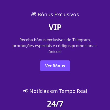
🎁 Bônus Exclusivos
VIP
Receba bônus exclusivos do Telegram,
promoções especiais e códigos promocionais
únicos!
Ver Bônus
📢 Notícias em Tempo Real
24/7