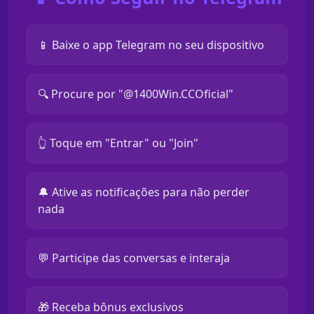
📱 Baixe o app Telegram no seu dispositivo
🔍 Procure por "@1400Win.CCOficial"
👆 Toque em "Entrar" ou "Join"
🔔 Ative as notificações para não perder
nada
💬 Participe das conversas e interaja
🎁 Receba bônus exclusivos