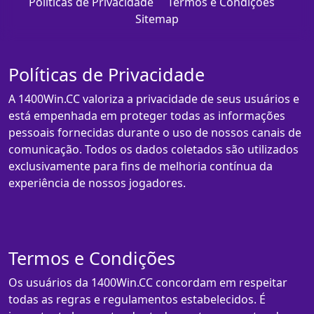
Políticas de Privacidade
Termos e Condições
Sitemap
Políticas de Privacidade
A 1400Win.CC valoriza a privacidade de seus usuários e
está empenhada em proteger todas as informações
pessoais fornecidas durante o uso de nossos canais de
comunicação. Todos os dados coletados são utilizados
exclusivamente para fins de melhoria contínua da
experiência de nossos jogadores.
Termos e Condições
Os usuários da 1400Win.CC concordam em respeitar
todas as regras e regulamentos estabelecidos. É