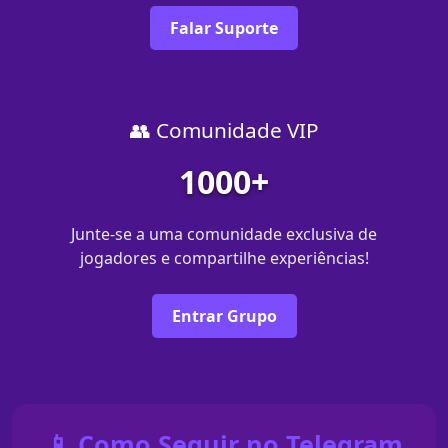
Falar Suporte
👥 Comunidade VIP
1000+
Junte-se a uma comunidade exclusiva de
jogadores e compartilhe experiências!
Entrar Grupo
📱 Como Seguir no Telegram