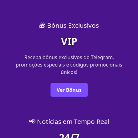
🎁 Bônus Exclusivos
VIP
Receba bônus exclusivos do Telegram,
promoções especiais e códigos promocionais
únicos!
Ver Bônus
📢 Notícias em Tempo Real
24/7