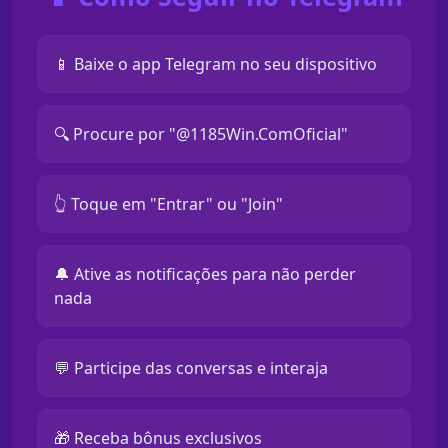
📱 Baixe o app Telegram no seu dispositivo
🔍 Procure por "@1185Win.ComOficial"
👆 Toque em "Entrar" ou "Join"
🔔 Ative as notificações para não perder
nada
💬 Participe das conversas e interaja
🎁 Receba bônus exclusivos