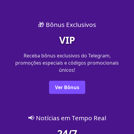
🎁 Bônus Exclusivos
VIP
Receba bônus exclusivos do Telegram,
promoções especiais e códigos promocionais
únicos!
Ver Bônus
📢 Notícias em Tempo Real
24/7