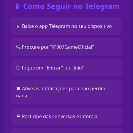
📱 Como Seguir no Telegram
📱 Baixe o app Telegram no seu dispositivo
🔍 Procure por "@007GameOficial"
👆 Toque em "Entrar" ou "Join"
🔔 Ative as notificações para não perder
nada
💬 Participe das conversas e interaja