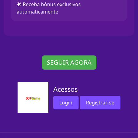
🎁 Receba bônus exclusivos
automaticamente
SEGUIR AGORA
Acessos
Login
Registrar-se