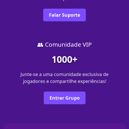
Falar Suporte
👥 Comunidade VIP
1000+
Junte-se a uma comunidade exclusiva de
jogadores e compartilhe experiências!
Entrar Grupo