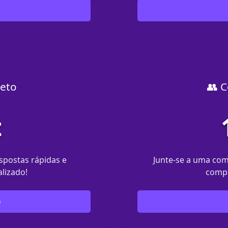
reto
👥 
t
espostas rápidas e
Junte-se a uma com
lizado!
compa
e