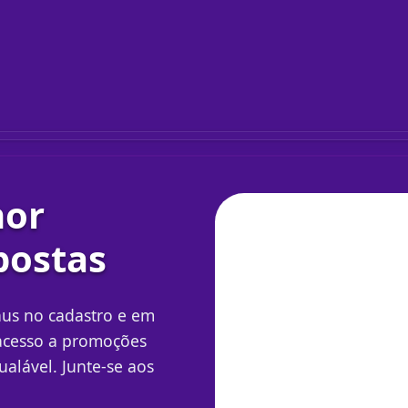
hor
postas
us no cadastro e em
acesso a promoções
ualável. Junte-se aos