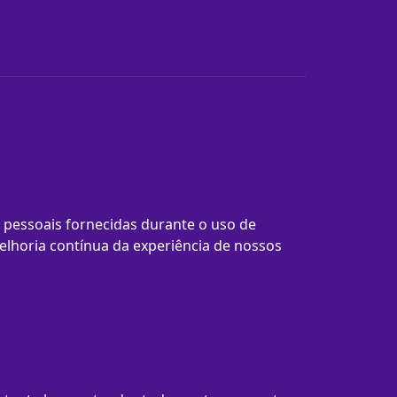
 pessoais fornecidas durante o uso de
elhoria contínua da experiência de nossos