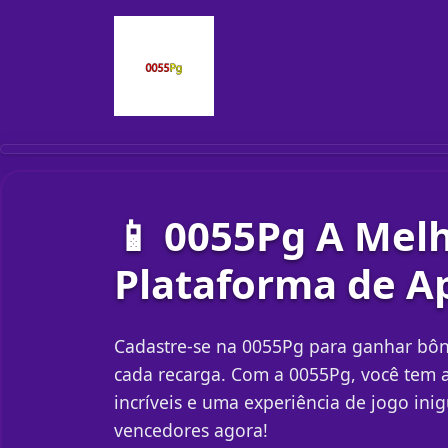
📱 0055Pg A Mel
Plataforma de A
Cadastre-se na 0055Pg para ganhar bôn
cada recarga. Com a 0055Pg, você tem 
incríveis e uma experiência de jogo inig
vencedores agora!