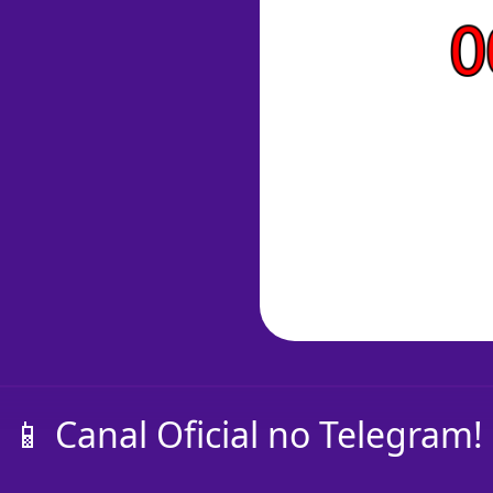
📱 Canal Oficial no Telegram!