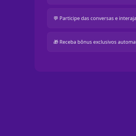
💬 Participe das conversas e interaj
🎁 Receba bônus exclusivos autom